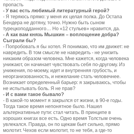
пропасть
- У вас есть любимый литературный герой?
- Я теряюсь прямо: у меня их целая полка. До Остапа
Бендера не дотяну, точно. Нужно быть сыном
турецкоподданного… Но «12 стульев» нравится, да.
- А как вам князь Мышкин – воплощение добра?
Сыграли бы?
- Попробовать я бы хотел. Я понимаю, что им движет: не
навредить. В том смысле не навредить - не унизить
никаким образом человека. Мне кажется, когда человека
унижают, он начинает чувствовать себя по-другому. Из
унижения, по-моему, идет и внутренняя грубость, и
неорганизованность, и нежелание стать человечнее.
Возникает определенный барьер: я закрываюсь, чтобы
не испытывать боль. Я не прав?
- И с вами такое бывало?
- В какой-то момент я закрылся от жизни, в 90-е годы.
Тогда такое время непонятное было. Нашел
альтернативные пути: стал читать. В принципе в
хороших книгах все есть. Одно время Толстым очень
увлекался. Правда, он по щекам бьет сильно, прямо
молотит. Чехов если молотит, то не тебя, а где-то