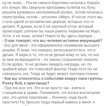
ну не знаю… После смерти Королева началась борьба,
кто лучше. Мы свернули программу полетов на Луну,
решили развивать околоземный космос, потом началась
перестройка, потом – затоплен «Мир». И после этого мы
стали одной из космических держав, которые что-то
делают. Я думаю, если б не научный отток, который
происходит, улетели бы наши ракеты первыми на Марс.
Хотя, я не знаю, зачем? Навести бы здесь порядок…
- О вас говорят, что вы человек истинно верующий?
- Бог для меня - это оформленное понимание высшего
разума. Я знаю, что наверху записывается все, что я
делаю. Я верю в то, что если делаю кому-то зло, то оно
ко мне возвращается – по закону сохранения энергии.
Если добро, то не должен ожидать награды, но, по
крайней мере, это плюсовой фактор. Надо хотя бы не
совершать зла. Тогда не будет, может, противостояния.
- Как вы относитесь к событиям вокруг панк-группы
Pussy Roit, к приговору?
- Грустно все это. Это ж не просто так - взяли и
станцевали в храме. Понимаете, это волна воспитания
уже, это целое поколение… Конечно, надо было
простить! Ну, бросьте тогда первый камень в меня: я