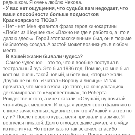
рядышком. Я очень люблю Чехова.
- У вас нет ощущения, что судьба вам недодает, что
ваши способности больше подмостков
Красноярского ТЮЗа?
- Нет - нет. Мне нравится фраза героя кинокартины
«Побег из Шоушенка»: «Важно не где я работаю, а что я
делаю здесь». Герой этот заключенным был, он в тюрьме
библиотеку создал. А застой может возникнуть в любом
месте.
- В вашей жизни бывали чудеса?
- Самое чудесное – это то, что я вообще поступил в
театральный вуз. Это был 1986 год. Помню, на мне был
костюм, очень такой новый, и ботинки, которые жали.
Других не было. Я читал «Ворону и лисицу». И так
прочитал, что меня взяли. До этого, на консультациях,
декламировал то «Буревестника», то Роберта
Рождественского, а мне сказали: «Слушай, ну почитай
что-нибудь смешное». И когда я увидел свою фамилию в
списке зачисленных, удивился: ну кто я? какой я актер по
сути? После первого курса меня призвали в армию. Я
вернулся никакой. Долго отходил, даже думал, что уйду
из института. Но потом как-то так вскочил, спасибо
педагогам, закончил и стал работать. Понял, что это мое.