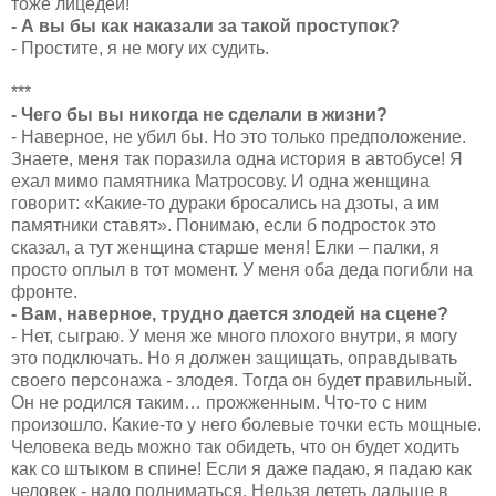
тоже лицедей!
- А вы бы как наказали за такой проступок?
- Простите, я не могу их судить.
***
- Чего бы вы никогда не сделали в жизни?
- Наверное, не убил бы. Но это только предположение.
Знаете, меня так поразила одна история в автобусе! Я
ехал мимо памятника Матросову. И одна женщина
говорит: «Какие-то дураки бросались на дзоты, а им
памятники ставят». Понимаю, если б подросток это
сказал, а тут женщина старше меня! Елки – палки, я
просто оплыл в тот момент. У меня оба деда погибли на
фронте.
- Вам, наверное, трудно дается злодей на сцене?
- Нет, сыграю. У меня же много плохого внутри, я могу
это подключать. Но я должен защищать, оправдывать
своего персонажа - злодея. Тогда он будет правильный.
Он не родился таким… прожженным. Что-то с ним
произошло. Какие-то у него болевые точки есть мощные.
Человека ведь можно так обидеть, что он будет ходить
как со штыком в спине! Если я даже падаю, я падаю как
человек - надо подниматься. Нельзя лететь дальше в