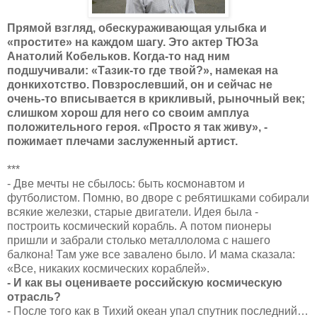
Прямой взгляд, обескураживающая улыбка и
«простите» на каждом шагу. Это актер ТЮЗа
Анатолий Кобельков. Когда-то над ним
подшучивали: «Тазик-то где твой?», намекая на
донкихотство. Повзрослевший, он и сейчас не
очень-то вписывается в крикливый, рыночный век;
слишком хорош для него со своим амплуа
положительного героя. «Просто я так живу», -
пожимает плечами заслуженный артист.
***
- Две мечты не сбылось: быть космонавтом и
футболистом. Помню, во дворе с ребятишками собирали
всякие железки, старые двигатели. Идея была -
построить космический корабль. А потом пионеры
пришли и забрали столько металлолома с нашего
балкона! Там уже все завалено было. И мама сказала:
«Все, никаких космических кораблей».
- И как вы оцениваете российскую космическую
отрасль?
- После того как в Тихий океан упал спутник последний…