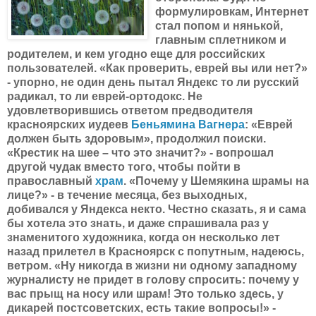
формулировкам, Интернет
стал попом и нянькой,
главным сплетником и
родителем, и кем угодно еще для российских
пользователей. «Как проверить, еврей вы или нет?»
- упорно, не один день пытал Яндекс то ли русский
радикал, то ли еврей-ортодокс. Не
удовлетворившись ответом предводителя
красноярских иудеев
Беньямина Вагнера
: «Еврей
должен быть здоровым», продолжил поиски.
«Крестик на шее – что это значит?» - вопрошал
другой чудак вместо того, чтобы пойти в
православный
храм
. «Почему у Шемякина шрамы на
лице?» - в течение месяца, без выходных,
добивался у Яндекса некто. Честно сказать, я и сама
бы хотела это знать, и даже спрашивала раз у
знаменитого художника, когда он несколько лет
назад прилетел в Красноярск с попутным, надеюсь,
ветром. «Ну никогда в жизни ни одному западному
журналисту не придет в голову спросить: почему у
вас прыщ на носу или шрам! Это только здесь, у
дикарей постсоветских, есть такие вопросы!» -