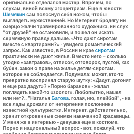
оригинально отделался мастер. Впрочем, по
слухам, виной всему эгоцентризм. Еще в юности
Шемякин
сам полоснул себя ножом, чтобы
выглядеть мужественней. Но Интернет-бродягу ни
озерцо желчи травмированного художника, ни слух
"от друзей" не остановили, и пошел он искать
сермяжную правду дальше. «Что дают сиротам
вместе с квартирами?» - увидела романтический
запрос. Как известно, в России и крае
сиротам
практически не дают жилья. Вместо него – сколько
угодно «завтраков», отписок, отговорок, пустой, как
бубен, закон о праве на жилье детям-сиротам,
которое не соблюдается. Подумала: может, кто-то
превратно воспринял старую шутку: «Дадут, догонят
и еще раз дадут»? «Порно баранов» - желал
поглядеть какой-то «зоолог». Любопытно, нашел
или нет?.. "Наталья
Батова
. голая, ню, плейбой", - на
все лады дрожали от нетерпения поклонники
известной культуристки. Интернет, действительно,
хранит откровенные снимки накачанной красавицы.
У меня же в интервью - девушка еще в костюме.
Порно и национальный вопрос - вот, пожалуй, что