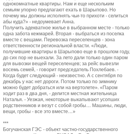
однокомнатные квартиры. Нам и еще нескольким
семьям упорно предлагают ехать в Шарыпово. Но
почему мы должны исполнять чьи-то прихоти - селиться
абы куда?» - недоумевает Анна.
Получить адекватное жилье в выбранном месте - только
одна забота кежмарей. Вторая - выбраться из поселка
вместе с вещами. Перевозка переселенцев - зона
ответственности региональной власти. «Люди,
получившие квартиры в Шарыпово еще в прошлом году,
до сих пор не выехали. За лето дали только один паром
для вывозки вещей переселенцев; за рейс вывезли
восемь семей, - говорит председатель Похлебаев. -
Когда будет следующий - неизвестно. А с сентября по
декабрь у нас нет дороги. Потом только по зимнику
можно будет добраться или на вертолете». «Паром
ходит раз в два дня, - делится местная жительница
Наталья. - Уезжая, некоторые выкапывают усопших
родственников и везут с собой гробы… Машины, люди,
вещи, гробы - все это вместе…»
***
Богучанская ГЭС - объект частно-государственного