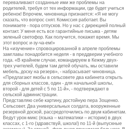
переваливают созданные ими же проблемы на
родителей, требуя от тех информации, где будет учиться
ребенок! Впрочем, чиновница признается: «Я не могу
сказать, что вопрос снят. Комиссия работает. Вы
понимаете - пора отпусков. Но у нас с дирекцией полный
контакт. У меня есть все гарантийные письма - детям
зеленый светофор. Как получится, покажет время. Мы
этот вопрос и-зу-ча-ем!»
На «изучение» спровоцированной в апреле проблемы
замглавы понадобится неделя - в преддверии учебного
года. «В крайнем случае, командируем в Кежму двух-
трех учителей, будем там детей обучать, мы оставили
мебель, доску на резерв», - набрасывает чиновница.
«Предлагают якобы в сельсовете два кабинета открыть
для сборных классов, один - для начальной школы,
второй - для детей с 5 по 11-й», - подтверждают в
сельской администрации.
Представляю себе картину, достойную пера Зощенко.
Сельсовет. Два универсальных солдата, вооруженные
резервной доской, рассредоточились по двум кабинетам.
Ведут урок-микс (языка – математики – истории) в двух
классах, с 1-го (здравствуй, школа!) по 11-й (выпускные