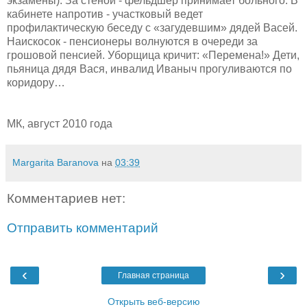
экзамены). За стеной - фельдшер принимает больного. В
кабинете напротив - участковый ведет
профилактическую беседу с «загудевшим» дядей Васей.
Наискосок - пенсионеры волнуются в очереди за
грошовой пенсией. Уборщица кричит: «Перемена!» Дети,
пьяница дядя Вася, инвалид Иваныч прогуливаются по
коридору…
МК, август 2010 года
Margarita Baranova
на
03:39
Комментариев нет:
Отправить комментарий
‹
›
Главная страница
Открыть веб-версию