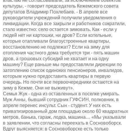
властью не согласовывали, за исключением объектов
культуры, - говорит председатель Кежемского совета
депутатов Владимир Похлебаев. - В апреле все
руководители учреждений получили уведомления о
ликвидации. Когда все закрыли и работников сократили,
стало известно: село остается зимовать. Как - если у
людей нет ни картошки, ни дров? Если котельные,
которые отапливали благоустроенные квартиры,
восстановлению не подлежат? Если на зиму для
отопления частного дома требуется три - пять машин
дров, а грошовых субсидий не хватает и на одну
машину? Еще раньше мы предоставляли дирекции по
затоплению список одиноких пенсионеров, инвалидов,
которым нужно предоставить квартиры в первую
очередь. Но почти все первоочередники остаются на
зиму в Кежме. Они не выживут».
Семья Жук - одна из оставленных в поселке умирать.
Муж Анны, бывший сотрудник ГУФСИН, полковник, в
апреле перенес инсульт. Сын - студент. У них есть
приватизированный дом площадью около 60 квадратных
метров, банька, гараж, лодка, машина… «Мы указывали
в заявлении, что согласны переехать в Сосновоборск.
Вдруг выясняется: в Сосновоборске есть только