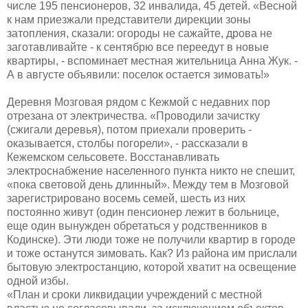
числе 195 пенсионеров, 32 инвалида, 45 детей. «Весной
к нам приезжали представители дирекции зоны
затопления, сказали: огороды не сажайте, дрова не
заготавливайте - к сентябрю все переедут в новые
квартиры, - вспоминает местная жительница Анна Жук. -
А в августе объявили: поселок остается зимовать!»
Деревня Мозговая рядом с Кежмой с недавних пор
отрезана от электричества. «Проводили зачистку
(сжигали деревья), потом приехали проверить -
оказывается, столбы погорели», - рассказали в
Кежемском сельсовете. Восстанавливать
электроснабжение населенного пункта никто не спешит,
«пока световой день длинный». Между тем в Мозговой
зарегистрировано восемь семей, шесть из них
постоянно живут (один пенсионер лежит в больнице,
еще один вынужден обретаться у родственников в
Кодинске). Эти люди тоже не получили квартир в городе
и тоже останутся зимовать. Как? Из района им прислали
бытовую электростанцию, которой хватит на освещение
одной избы.
«План и сроки ликвидации учреждений с местной