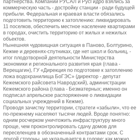
партнерства. Компании РУСАЛ и РусГидро взялись за
коммерческую часть - достройку станции - ради будущей
прибыли. Федеральная и краевая власти обязались
подготовить территорию к затоплению: ликвидировать
11 поселков, обеспечить местное население квартирами
в городах, очистить территорию от жилых и нежилых
объектов.
Нынешняя чудовищная ситуация в Паново, Болтурино,
Кежме и деревнях-спутниках, где нет школ и больниц, -
итог плодотворной деятельности Министерства
экономики и регионального развития края (глава -
Верещагин), ГУ «Дирекция по подготовке к затоплению
ложа водохранилища БоГЭС» (директор - депутат
Кежемского райсовета Навродский), администрации
Кежемского района (глава - Безматерных; именно он
подписал апрельское распоряжение о ликвидации
социальных учреждений в Кежме).
Проводя зачистку территории, стратеги «забыли», что ее
по-прежнему населяют тысячи людей. Вроде понятно:
одним росчерком уничтожить инфраструктуру много
проще, чем проконтролировать сдачу домов для
переселенцев в обозначенный контрактами срок. С
другой стороны, не укладывается в голове: как можно,