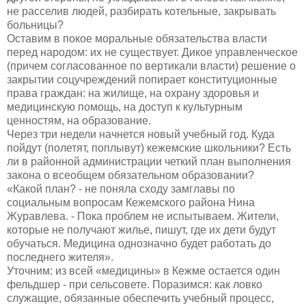
не расселив людей, разбирать котельные, закрывать
больницы?
Оставим в покое моральные обязательства власти
перед народом: их не существует. Дикое управленческое
(причем согласованное по вертикали власти) решение о
закрытии соцучреждений попирает конституционные
права граждан: на жилище, на охрану здоровья и
медицинскую помощь, на доступ к культурным
ценностям, на образование.
Через три недели начнется новый учебный год. Куда
пойдут (полетят, поплывут) кежемские школьники? Есть
ли в районной администрации четкий план выполнения
закона о всеобщем обязательном образовании?
«Какой план? - не поняла сходу замглавы по
социальным вопросам Кежемского района Нина
Журавлева. - Пока проблем не испытываем. Жители,
которые не получают жилье, пишут, где их дети будут
обучаться. Медицина однозначно будет работать до
последнего жителя».
Уточним: из всей «медицины» в Кежме остается один
фельдшер - при сельсовете. Поразимся: как ловко
служащие, обязанные обеспечить учебный процесс,