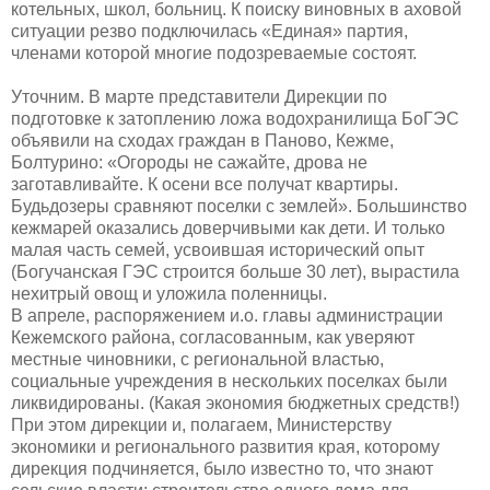
котельных, школ, больниц. К поиску виновных в аховой
ситуации резво подключилась «Единая» партия,
членами которой многие подозреваемые состоят.
Уточним. В марте представители Дирекции по
подготовке к затоплению ложа водохранилища БоГЭС
объявили на сходах граждан в Паново, Кежме,
Болтурино: «Огороды не сажайте, дрова не
заготавливайте. К осени все получат квартиры.
Будьдозеры сравняют поселки с землей». Большинство
кежмарей оказались доверчивыми как дети. И только
малая часть семей, усвоившая исторический опыт
(Богучанская ГЭС строится больше 30 лет), вырастила
нехитрый овощ и уложила поленницы.
В апреле, распоряжением и.о. главы администрации
Кежемского района, согласованным, как уверяют
местные чиновники, с региональной властью,
социальные учреждения в нескольких поселках были
ликвидированы. (Какая экономия бюджетных средств!)
При этом дирекции и, полагаем, Министерству
экономики и регионального развития края, которому
дирекция подчиняется, было известно то, что знают