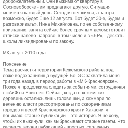
доброжелательный. Они выжимают квартиру в
Сосновоборске - им предлагают другую. Ситуация
меняется каждый день. Сегодня нет жилья, а завтра,
возможно, будет. Еще 12 августа. Вот будет 30-е, будем и
разговаривать». Нина Михайловна, по ее собственному
признанию, занята сейчас более срочным делом: готовит
отписки налево-направо, в том числе и в «ЕР», - дескать,
школы ликвидированы по закону.
МК,август 2010 года
Пояснение
Тема расчистки территории Кежемского района под
ложе водохранилища будущей БоГЭС захватила меня
три года назад, в период работы в «МК-Красноярске».
Позже я продолжила следить за событиями, сотрудничая
с «АиФ на Енисее». Сейчас, когда от кежемских
деревень остались лишь головешки, а кежмари по
велению власти рассортированы по скворечникам
городов и весей Красноярского края и Хакасии, я
понимаю: старые публикации – это история. Я не хочу,
чтобы их выкинули, как выбрасывают старые газеты. Что
касается героев публикаций - простых, сердечных