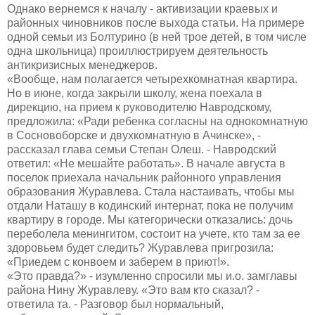
Однако вернемся к началу - активизации краевых и
районных чиновников после выхода статьи. На примере
одной семьи из Болтурино (в ней трое детей, в том числе
одна школьница) проиллюстрируем деятельность
антикризисных менеджеров.
«Вообще, нам полагается четырехкомнатная квартира.
Но в июне, когда закрыли школу, жена поехала в
дирекцию, на прием к руководителю Навродскому,
предложила: «Ради ребенка согласны на однокомнатную
в Сосновоборске и двухкомнатную в Ачинске», -
рассказал глава семьи Степан Олеш. - Навродский
ответил: «Не мешайте работать». В начале августа в
поселок приехала начальник районного управления
образования Журавлева. Стала настаивать, чтобы мы
отдали Наташу в кодинский интернат, пока не получим
квартиру в городе. Мы категорически отказались: дочь
переболела менингитом, состоит на учете, кто там за ее
здоровьем будет следить? Журавлева пригрозила:
«Приедем с конвоем и заберем в приют!».
«Это правда?» - изумленно спросили мы и.о. замглавы
района Нину Журавлеву. «Это вам кто сказал? -
ответила та. - Разговор был нормальный,