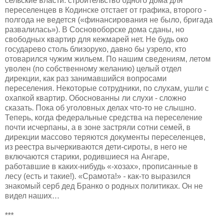
сельские власти: строительство одного дома для
переселенцев в Кодинске отстает от графика, второго -
полгода не ведется («финансирования не было, бригада
развалилась»). В Сосновоборске дома сданы, но
свободных квартир для кежмарей нет. Не будь око
государево столь близоруко, давно бы узрело, кто
отоварился чужим жильем. По нашим сведениям, летом
уволен (по собственному желанию) целый отдел
дирекции, как раз занимавшийся вопросами
переселения. Некоторые сотрудники, по слухам, ушли с
охапкой квартир. Обоснованны ли слухи - сложно
сказать. Пока об уголовных делах что-то не слышно.
Теперь, когда федеральные средства на переселение
почти исчерпаны, а в зоне застряли сотни семей, в
дирекции массово теряются документы переселенцев,
из реестра вычеркиваются дети-сироты, в него не
включаются старики, родившиеся на Ангаре,
работавшие в каких-нибудь «-хозах», прописанные в
лесу (есть и такие!). «Срамота!» - как-то выразился
знакомый серб дед Бранко о родных политиках. Он не
видел наших…
***