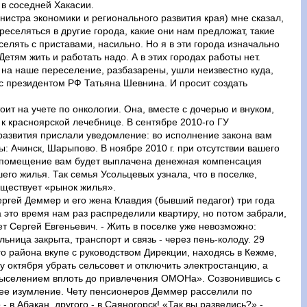
в соседней Хакасии.
нистра экономики и регионального развития края) мне сказал,
еселяться в другие города, какие они нам предложат, такие
селять с приставами, насильно. Но я в эти города изначально
Детям жить и работать надо. А в этих городах работы нет.
 на наше переселение, разбазарены, ушли неизвестно куда,
я с президентом РФ Татьяна Шевнина. И просит создать
оит на учете по онкологии. Она, вместе с дочерью и внуком,
к красноярской лечебнице. В сентябре 2010-го ГУ
развития прислали уведомление: во исполнение закона вам
 Ачинск, Шарыпово. В ноябре 2010 г. при отсутствии вашего
 помещение вам будет выплачена денежная компенсация
его жилья. Так семья Усольцевых узнала, что в поселке,
существует «рынок жилья».
ргей Деммер и его жена Клавдия (бывший педагог) три года
 это время нам раз распределили квартиру, но потом забрали,
т Сергей Евгеньевич. - Жить в поселке уже невозможно:
льница закрыта, транспорт и связь - через пень-колоду. 29
 района вкупе с руководством Дирекции, находясь в Кежме,
 октября убрать сельсовет и отключить электростанцию, а
выселением вплоть до привлечения ОМОНа». Созвонившись с
ее изумление. Чету пенсионеров Деммер расселили по
 в Абакан, другого - в Саяногорск! «Так вы развелись?» -