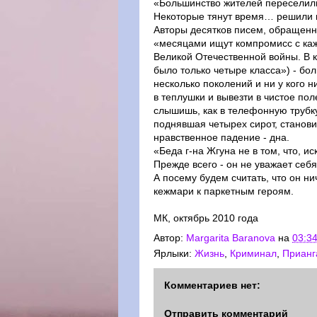
«Большинство жителей переселилис
Некоторые тянут время… решили 
Авторы десятков писем, обращенны
«месяцами ищут компромисс с каж
Великой Отечественной войны. В к
было только четыре класса») - бо
несколько поколений и ни у кого ни
в теплушки и вывезти в чистое по
слышишь, как в телефонную трубку
поднявшая четырех сирот, станови
нравственное падение - дна.
«Беда г-на Жгуна не в том, что, и
Прежде всего - он не уважает себ
А посему будем считать, что он ни
кежмари к паркетным героям.
МК, октябрь 2010 года
Автор:
Margarita Baranova
на
03:3
Ярлыки:
Жизнь
,
Криминал
,
Прианг
Комментариев нет:
Отправить комментарий