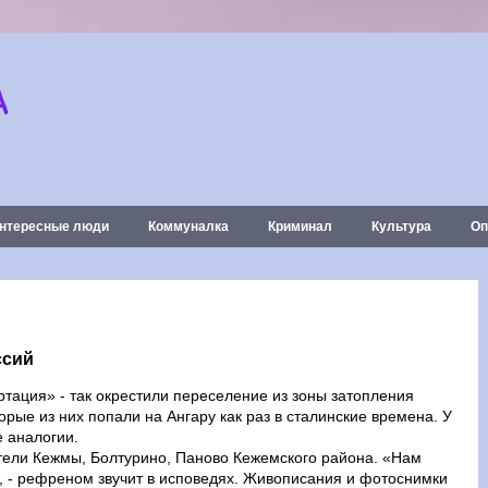
А
нтересные люди
Коммуналка
Криминал
Культура
Оп
ссий
тация» - так окрестили переселение из зоны затопления
ые из них попали на Ангару как раз в сталинские времена. У
е аналогии.
ители Кежмы, Болтурино, Паново Кежемского района. «Нам
я», - рефреном звучит в исповедях. Живописания и фотоснимки