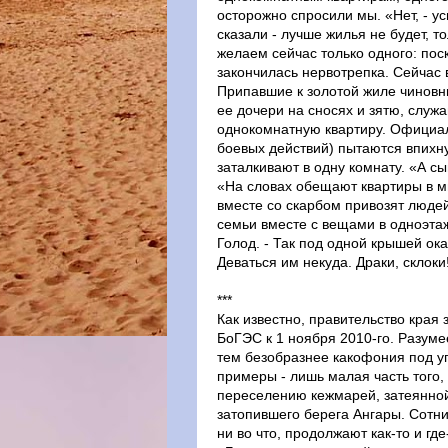
осторожно спросили мы. «Нет, - у
сказали - лучше жилья не будет, 
желаем сейчас только одного: поск
закончилась нервотрепка. Сейчас 
Припавшие к золотой жиле чиновни
ее дочери на сносях и зятю, служ
однокомнатную квартиру. Официал
боевых действий) пытаются впихну
заталкивают в одну комнату. «А сы
«На словах обещают квартиры в мн
вместе со скарбом привозят людей
семьи вместе с вещами в одноэтаж
Голод. - Так под одной крышей о
Деваться им некуда. Драки, склоки
***
Как известно, правительство края
БоГЭС к 1 ноября 2010-го. Разуме
тем безобразнее какофония под 
примеры - лишь малая часть того,
переселению кежмарей, затеянной
затопившего берега Ангары. Сотни
ни во что, продолжают как-то и гд