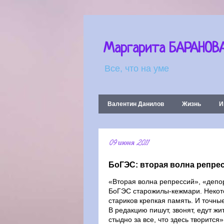
Маргарита БАРАНОВ
Все, что на уме
Валентин Данилов
Жизнь
И
09 июня 2011
БоГЭС: вторая волна репре
«Вторая волна репрессий», «депор
БоГЭС старожилы-кежмари. Некотор
стариков крепкая память. И точны
В редакцию пишут, звонят, едут ж
стыдно за все, что здесь творитс