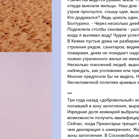
откуда выехали жильцы. Наш дом -
утром проснулся, слышу шум, выхо
Кто додумался? Ведь цоколь один,
Болтурино. - Через несколько дне
Подпилили столбы сеновала - ушл
когда я выливал воду! Чудом успе
В Кежме пустые дома не разбирают
строения рядом, санитаров, видим
пожарами, днем не покидают надол
хозяин утраченного жилья не имее
Несколько поколений людей, выро
наблюдать, как уголовники или п
Многие предпочли бы не видеть. 
бесчеловечной политики краевых 
***
Три года назад «добровольный» и
попавшей в зону затопления, выра
Изрядная доля кежмарей выбрала С
возможности получить квалифицир
Сейчас, когда Приангарье трещит
чем декларация о намерениях. Же
зоны затопления. В Сосновоборске,