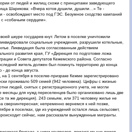
тории от людей и жилищ схожи с принципами заведующего
ища Шарикова: «Вчера котов душили, душили…» Те -
ти - освобождают место под ГЭС. Безумное сходство кампаний
 с «собачьим сердцем».
воей шкуре государев кнут. Летом в поселке уничтожили
 ликвидировали социальные учреждения, разрушили котельные,
илье. Ликвидация была согласованным действием
льного развития края, ГУ «Дирекция по подготовке ложа
ации и Совета депутатов Кежемского района. Согласно
оследний житель должен был покинуть территорию до конца
- до конца августа.
 на 1 сентября в поселке-призраке Кежме зарегистрировано
ески проживало 509 семей (942 человека). Цифры с жизнью
 сотни людей, снятых с регистрационного учета, не могли
ние месяцы для нужд переселенцев было организовано лишь две
се та же дирекция). 243 семьям, или 371 человеку жилье не
ма сверхинтересная; непременно вернемся к ней позже,
ябре в поселках, где из учреждений остался лишь сельсовет,
о происходит сейчас, нам рассказали вынужденные мигранты.
Приезжает бригада, с ними контролер, ломают крыши домов,