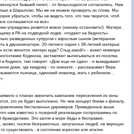
смехнулся бывший пилот, - от безысходности согласились. Нам
только в Шарыпово. Мы же не можем проверить их слова. Мы
орее убраться, чтобы не видеть того, что там творится, чтоб
все соглашаются на все».
ки-управдомы резвятся вовсю (некому остановить!). Матери,
ащему в РА на подводной лодке, «подают на бедность»
ьно разведенных супругов с взрослым сыном (ветераном
ть в двухкомнатную. 20-летнего парня с 38-летней матерью
н если женится, матери куда? Стыд какой!» - ахают кежмари.
огоэтажке Кодинска, заставляют выписываться из поселка,
 в Кодинск, там говорят: «Дом еще не сдан» - и выкидывают
ном доме, где каждому - по комнате, - рассказывает Вера
казываются пьяница, одинокий инвалид, мать с ребенком…
!»
 заявило о планах закончить кампанию переселения из зоны
ется, это не будет выполнено. Но чем концерт ближе к финалу,
управлением бесталанных дирижеров. Приведенные выше
 что нам известно о позорной реализации госпрограммы по
 бракоделами. Это капля в море беды и бесправия,
, может, тысячи безграмотных, запуганных людей, не верящих
е-то существовать - в состоянии агрессии или апатии.