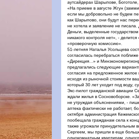
аутсайдерах Шарыпове, Боготоле, 
«На приеме в августе Жгун (замми
если мы добровольно не будем пер
как Шарыпово, они будут нас пере
не хотела и заявление не писала. 
Деньги, выделенные государством
никакого контроля нет», - делитс
«проверочную комиссию».
51-летняя Наталья Усольцева сост
согласилась перебраться поближе 
«Дирекция...» и Минэкономрегион
предлагались следующие варианты:
согласия на предложенное жилое
исходя из рыночной стоимости ваш
который 30 лет уходит под воду, 
Экс-пилот гражданской авиации Се
ждали жилья в Сосновоборске. «За
не утруждая объяснениями, - пише
аптека фактически не работает, бо
октября администрация Кежемского
пообещала гражданам села к концу
также угрожали принудительным 
Сергеем, мы пришли в еще больш
однокомнатным квартирам, одного -