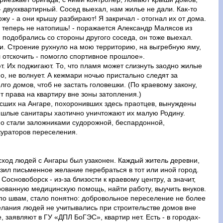
 двухквартирный. Сосед выехал, нам жилье не дали. Как-то
жу - а они крышу разбирают! Я закричал - отогнал их от дома.
 теперь не натопишь! - поражается Александр Малясов из
й подобрались со стороны другого соседа, он тоже выехал.
и. Строение рухнуло на мою территорию, на выгребную яму,
л отскочить - помогло спортивное прошлое».
. Их поджигают. То, что пламя может слизнуть заодно жилые
о, не волнует. А кежмари ночью пристально следят за
го домов, чтоб не застать головешки. (По краевому закону,
т права на квартиру вне зоны затопления.)
сших на Ангаре, похоронивших здесь праотцев, вынуждены
ришлые санитары хаотично уничтожают их малую Родину.
Но стали заложниками судорожной, беспардонной,
кураторов переселения.
сход людей с Ангары был узаконен. Каждый житель деревни,
зил письменное желание перебраться в тот или иной город.
основоборск - из-за близости к краевому центру, а значит,
ованную медицинскую помощь, найти работу, выучить внуков.
 по швам, стало понятно: добровольное переселение не более
лания людей не учитывались при строительстве домов вне
 заявляют в ГУ «ДПЛ БоГЭС», квартир нет. Есть - в городах-