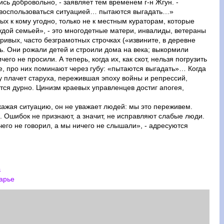
ь добровольно, - заявляет тем временем г-н Жгун. -
воспользоваться ситуацией… пытаются выгадать…»
х к кому угодно, только не к местным кураторам, которые
дой семьей», - это многодетные матери, инвалиды, ветераны
ривых, часто безграмотных строчках («извините, в деревне
ль. Они рожали детей и строили дома на века; выкормили
чего не просили. А теперь, когда их, как скот, нельзя погрузить
ле, про них поминают через губу: «пытаются выгадать»… Когда
 плачет старуха, пережившая эпоху войны и репрессий,
тся дурно. Цинизм краевых управленцев достиг апогея,
скажая ситуацию, он не уважает людей: мы это переживем.
я. Ошибок не признают, а значит, не исправляют слабые люди.
чего не говорил, а мы ничего не слышали», - адресуются
4
арье