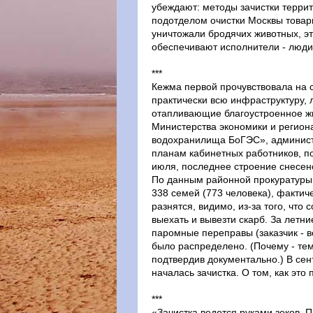
убеждают: методы зачистки терри
подотделом очистки Москвы товар
уничтожали бродячих животных, э
обеспечивают исполнители - люди
***
Кежма первой прочувствовала на с
практически всю инфраструктуру,
отапливающие благоустроенное ж
Министерства экономики и региона
водохранилища БоГЭС», администр
планам кабинетных работников, п
июля, последнее строение снесено 
По данным районной прокуратуры,
338 семей (773 человека), фактич
разнятся, видимо, из-за того, что
выехать и вывезти скарб. За лет
паромные переправы (заказчик - в
было распределено. (Почему - те
подтвердив документально.) В сент
началась зачистка. О том, как эт
***
«Зачистка ведется руками зеков. 