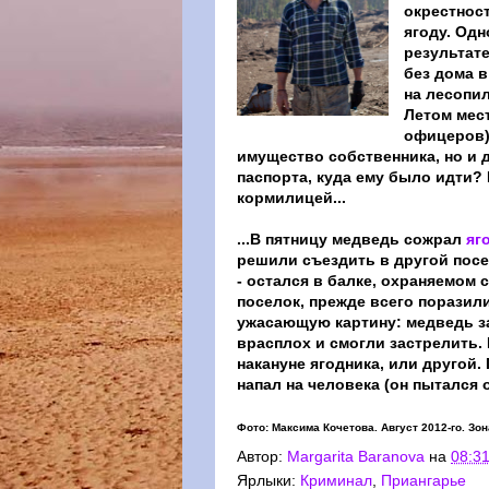
окрестнос
ягоду. Одн
результат
без дома в
на лесопи
Летом мес
офицеров)
имущество собственника, но и 
паспорта, куда ему было идти? Б
кормилицей...
...В пятницу медведь сожрал
яг
решили съездить в другой посе
- остался в балке, охраняемом
поселок, прежде всего поразил
ужасающую картину: медведь з
врасплох и смогли застрелить. 
накануне ягодника, или другой.
напал на человека (он пытался 
Фото: Максима Кочетова. Август 2012-го. Зон
Автор:
Margarita Baranova
на
08:3
Ярлыки:
Криминал
,
Приангарье