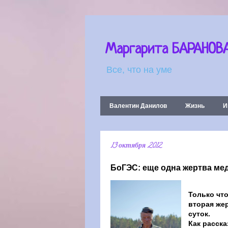
Маргарита БАРАНОВ
Все, что на уме
Валентин Данилов
Жизнь
И
13 октября 2012
БоГЭС: еще одна жертва ме
Только что
вторая же
суток.
Как расск