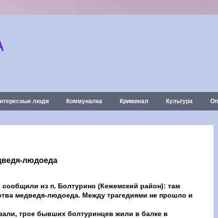
А
нтересные люди
Коммуналка
Криминал
Культура
Оп
дведя-людоеда
 сообщили из п. Болтурино (Кежемский район): там
ртва медведя-людоеда. Между трагедиями не прошло и
азали, трое бывших болтуринцев жили в балке в