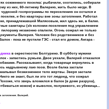
тях сожженного поселка: рыбачили, охотились, собирали
ому из них, 60-летнему Валерию, жить было негде. В
е чудесной госпрограммы по переселению он остался и
 поселке, и без квартиры вне зоны затопления. Работал
лке, принадлежавшей Малясовым, жил здесь же, в балке.
тные санитары (з/к колонии-поселения под управлением
 пилораму незаконно спалили. Огонь сожрал не только
документы Валерия. Человек без родственников и без
алок - пока не пустили ГЭС - стал его домом, Ангара -
одника
в окрестностях Болтурино. В субботу мужики
лок - запастись ружьем. Двое уехали, Валерий отказался
 собаками. Рассказывают, когда товарищи вернулись в
ись надрывному лаю псов. Возле балка застали
акапывал безжизненное тело жертвы. Зверя застали
Никто не знает, был ли это тот людоед, что сожрал
 Похоже, что зверь вломился в балок (в доме разруха),
отбиваться ножом) и выволок, полуживого, из убежища...
а затопления. Валерий.
1