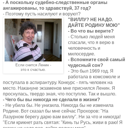
- А поскольку судебно-следственные органы
ангажированы, то здравствуй, 37 год?
- Поэтому пусть насилуют и воруют?
"ВИЛЛУ? НЕ НАДО.
ДАЙТЕ РОДИНУ МОЮ"
- Во что вы верите?
- Столько людей меня
спасали, что я верю в
человечность и
милосердие.
- Вспомните свой самый
чудесный сон?
Если снится Ленин -
это к счастью.
- Это был 1969 год. Я
работала в комсомоле и
поступала в аспирантуру. Конкурс - пять человек на
место. Накануне экзаменов мне приснился Ленин. Я
проснулась, твердо зная, что поступлю. Так и вышло.
- Чего бы вы никогда не сделали в жизни?
- Не убила бы. Не унизила. Никогда бы не изменила
Родине. Вот сказал бы мне сейчас Прохоров: "На
Лазурном берегу дарю вам виллу". Ни за что и никогда!
"Если крикнет рать святая: "Кинь ты Русь, живи в раю! Я