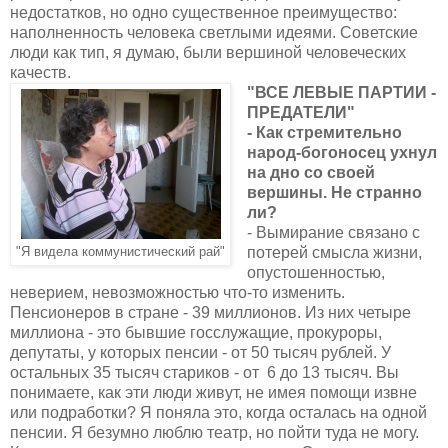
недостатков, но одно существенное преимущество:
наполненность человека светлыми идеями. Советские
люди как тип, я думаю, были вершиной человеческих
качеств.
"ВСЕ ЛЕВЫЕ ПАРТИИ -
ПРЕДАТЕЛИ"
- Как стремительно
народ-богоносец ухнул
на дно со своей
вершины. Не странно
ли?
- Вымирание связано с
потерей смысла жизни,
"Я видела коммунистический рай"
опустошенностью,
неверием, невозможностью что-то изменить.
Пенсионеров в стране - 39 миллионов. Из них четыре
миллиона - это бывшие госслужащие, прокуроры,
депутаты, у которых пенсии - от 50 тысяч рублей. У
остальных 35 тысяч стариков - от 6 до 13 тысяч. Вы
понимаете, как эти люди живут, не имея помощи извне
или подработки? Я поняла это, когда осталась на одной
пенсии. Я безумно люблю театр, но пойти туда не могу.