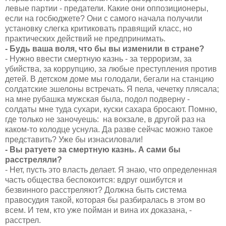
левые партии - предатели. Какие они оппозиционеры,
если на госбюджете? Они с самого начала получили
установку слегка критиковать правящий класс, но
практических действий не предпринимать.
- Будь ваша воля, что бы вы изменили в стране?
- Нужно ввести смертную казнь - за терроризм, за
убийства, за коррупцию, за любые преступления против
детей. В детском доме мы голодали, бегали на станцию
солдатские эшелоны встречать. Я пела, чечетку плясала;
на мне рубашка мужская была, подол подверну -
солдаты мне туда сухари, куски сахара бросают. Помню,
где только не заночуешь: на вокзале, в другой раз на
каком-то колодце уснула. Да разве сейчас можно такое
представить? Уже бы изнасиловали!
- Вы ратуете за смертную казнь. А сами бы
расстреляли?
- Нет, пусть это власть делает. Я знаю, что определенная
часть общества беспокоится: вдруг ошибутся и
безвинного расстреляют? Должна быть система
правосудия такой, которая бы разбиралась в этом во
всем. И тем, кто уже пойман и вина их доказана, -
расстрел.