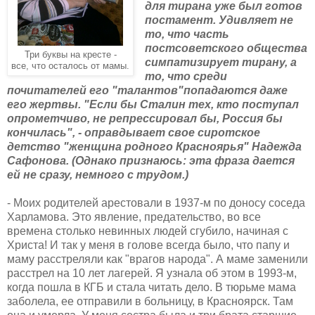
для тирана уже был готов
постамент. Удивляет не
то, что часть
постсоветского общества
Три буквы на кресте -
симпатизирует тирану, а
все, что осталось от мамы.
то, что среди
почитателей его "талантов"попадаются даже
его жертвы. "Если бы Сталин тех, кто поступал
опрометчиво, не репрессировал бы, Россия бы
кончилась", - оправдывает свое сиротское
детство "женщина родного Красноярья" Надежда
Сафонова. (Однако признаюсь: эта фраза дается
ей не сразу, немного с трудом.)
-
Моих родителей арестовали в 1937-м по доносу соседа
Харламова. Это явление, предательство, во все
времена столько невинных людей сгубило, начиная с
Христа! И так у меня в голове всегда было, что папу и
маму расстреляли как "врагов народа". А маме заменили
расстрел на 10 лет лагерей. Я узнала об этом в 1993-м,
когда пошла в КГБ и стала читать дело. В тюрьме мама
заболела, ее отправили в больницу, в Красноярск. Там