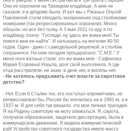
она и умерла. У меня сестра была и три брата старшие.
Они ее хоронили на Троицком кладбище. А мне не
сказали: я в детдоме была. И вот мы с Ржаных Ольгой
Павловной стали обходить захоронения под столбиками
номерами (так репрессированных хоронили). Много
обошли, но все без толку. А 3 мая 2011-го иду я по
кладбищу, плачу: "Господи, ну здесь же мама моя! Ты
помоги мне ее найти". И натыкаюсь на могилки 40-50
годов. Один - даже с самодельной решеткой, и столбик
сохранился. На нем гвоздем процарапано: "С.М.Е." У
меня ноги ватные стали: это же мама моя - Сафонова
Мария Егоровна! Нашла, долг свой выполнила. А где
отца расстреляли, не знаю: в деле нет, и могилы нет.
- Не хотелось предъявить счет власти за сиротское
детство?
- Нет. Если б Сталин тех, кто поступал опрометчиво, не
репрессировал бы, Россия бы кончилась не в 1991-м, а в
1937-м. Я для себя так решила: это моя личная трагедия.
Я на Родину советскую не могу обижаться. Я, сирота,
получила образование, защитила диссертацию, была в
коммунарском движении. Я видела коммунистический
рай! Устройство советского государства имело массу