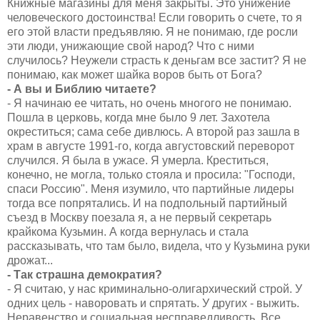
Книжные магазины для меня закрыты. Это унижение
человеческого достоинства! Если говорить о счете, то я
его этой власти предъявляю. Я не понимаю, где росли
эти люди, унижающие свой народ? Что с ними
случилось? Неужели страсть к деньгам все застит? Я не
понимаю, как может шайка воров быть от Бога?
- А вы и Библию читаете?
- Я начинаю ее читать, но очень многого не понимаю.
Пошла в церковь, когда мне было 9 лет. Захотела
окреститься; сама себе дивлюсь. А второй раз зашла в
храм в августе 1991-го, когда августовский переворот
случился. Я была в ужасе. Я умерла. Креститься,
конечно, не могла, только стояла и просила: "Господи,
спаси Россию". Меня изумило, что партийные лидеры
тогда все попрятались. И на подпольный партийный
съезд в Москву поезала я, а не первый секретарь
крайкома Кузьмин. А когда вернулась и стала
рассказывать, что там было, видела, что у Кузьмина руки
дрожат...
- Так страшна демократия?
- Я считаю, у нас криминально-олигархический строй. У
одних цель - наворовать и спрятать. У других - выжить.
Неравенство и социальная несправедливость. Все